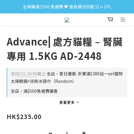
全單購滿 $500 免運費 ♥︎ 會員積分回贈 $1＝1Pt.
小食購滿 $300 順豐免運費 ‼
小食購滿 $300 順豐免運費 ‼
Advance⎜處方貓糧 – 腎臟
專用 1.5KG AD-2448
至
08/31 16:00
截止
全店，夏日優惠: 折實滿$380送一set寵物
太陽眼鏡+涼爽冰頸巾（Random）
全店，滿$500免運費優惠
查看更多
HK$235.00