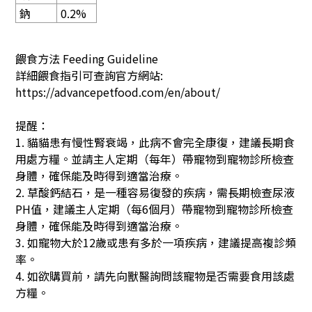
鈉
0.2%
餵食方法
Feeding Guideline
詳細餵食指引可查詢官方網站
:
https://advancepetfood.com/en/about/
提醒：
1. 貓貓患有慢性腎衰竭，此病不會完全康復，建議長期食
用處方糧。並請主人定期（每年）帶寵物到寵物診所檢查
身體，確保能及時得到適當治療。
2. 草酸鈣結石，是一種容易復發的疾病，需長期檢查尿液
PH值，建議主人定期（每6個月）帶寵物到寵物診所檢查
身體，確保能及時得到適當治療。
3.
如寵物大於
12
歲或患有多於一項疾病，建議提高複診頻
率。
4. 如欲購買前，請先向獸醫詢問該寵物是否需要食用該處
方糧。