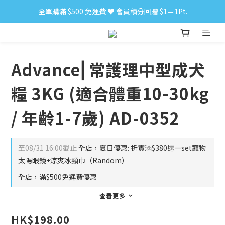
全單購滿 $500 免運費 ♥︎ 會員積分回贈 $1＝1Pt.
小食購滿 $300 順豐免運費 ‼
小食購滿 $300 順豐免運費 ‼
Advance⎜常護理中型成犬
糧 3KG (適合體重10-30kg
/ 年齡1-7歲) AD-0352
至
08/31 16:00
截止
全店，夏日優惠: 折實滿$380送一set寵物
太陽眼鏡+涼爽冰頸巾（Random）
全店，滿$500免運費優惠
查看更多
HK$198.00