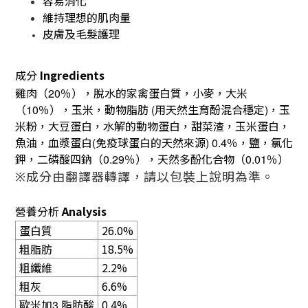
容易消化
維持理想的肌肉量
皮膚及毛髮護理
成分
Ingredients
雞肉（
％），脫水的家禽蛋白質，小麥，大米
20
（
％），玉米，動物脂肪
用天然生育酚混合穩定
，玉
10
(
)
米粉，大豆蛋白，水解的動物蛋白，甜菜渣，玉米蛋白，
魚油，血漿蛋白
免疫球蛋白的天然來源
％，鹽，氯化
(
) 0.4
鉀，二磷酸四鈉（
％），天然多酚化合物（
％）
0.29
0.01
※成分由翻譯器轉譯，請以包裝上說明為準。
營養分析
Analysis
蛋白質
26.0%
粗脂肪
18.5%
粗纖維
2.2%
粗灰
6.6%
歐米加
脂肪酸
0.4%
3