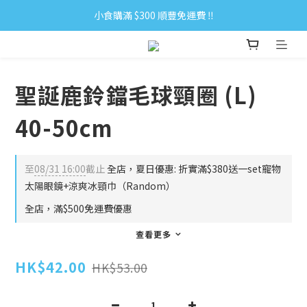
小食購滿 $300 順豐免運費 ‼
小食購滿 $300 順豐免運費 ‼
全單購滿 $500 免運費 ♥︎ 會員積分回贈 $1＝1Pt.
小食購滿 $300 順豐免運費 ‼
聖誕鹿鈴鐺毛球頸圈 (L)
40-50cm
至
08/31 16:00
截止
全店，夏日優惠: 折實滿$380送一set寵物
太陽眼鏡+涼爽冰頸巾（Random）
全店，滿$500免運費優惠
查看更多
HK$42.00
HK$53.00