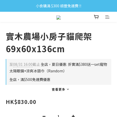
小食購滿 $300 順豐免運費 ‼
小食購滿 $300 順豐免運費 ‼
全單購滿 $500 免運費 ♥︎ 會員積分回贈 $1＝1Pt.
小食購滿 $300 順豐免運費 ‼
實木農場小房子貓爬架
69x60x136cm
至
08/31 16:00
截止
全店，夏日優惠: 折實滿$380送一set寵物
太陽眼鏡+涼爽冰頸巾（Random）
全店，滿$500免運費優惠
查看更多
HK$830.00