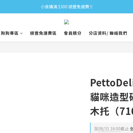
小食購滿 $300 順豐免運費 ‼
小食購滿 $300 順豐免運費 ‼
全單購滿 $500 免運費 ♥︎ 會員積分回贈 $1＝1Pt.
狗狗專區
順豐免運費區
會員積分
分店資料/ 聯絡我們
小食購滿 $300 順豐免運費 ‼
PettoDe
貓咪造型
木托（71
至
08/31 16:00
截止
全