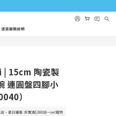
送貨服務說明
立即購買
li | 15cm 陶瓷製
碗 連圓盤四腳小
0040）
店，夏日優惠: 折實滿$380送一set寵物