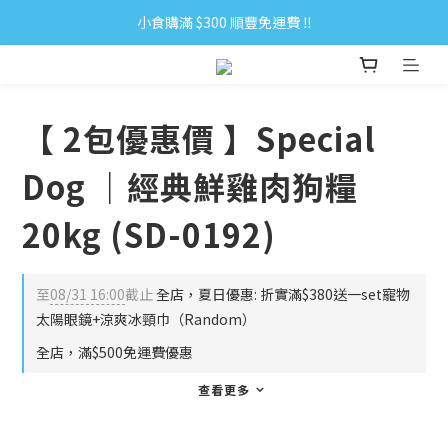
小食購滿 $300 順豐免運費 ‼
小食購滿 $300 順豐免運費 ‼
全單購滿 $500 免運費 ♥︎ 會員積分回贈 $1＝1Pt.
小食購滿 $300 順豐免運費 ‼
【 2包優惠價 】Special
Dog ｜經典鮮雞肉狗糧
20kg (SD-0192)
至
08/31 16:00
截止
全店，夏日優惠: 折實滿$380送一set寵物
太陽眼鏡+涼爽冰頸巾（Random）
全店，滿$500免運費優惠
查看更多