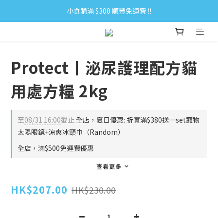
小食購滿 $300 順豐免運費 ‼
小食購滿 $300 順豐免運費 ‼
全單購滿 $500 免運費 ♥︎ 會員積分回贈 $1＝1Pt.
小食購滿 $300 順豐免運費 ‼
Protect丨泌尿護理配方貓
用處方糧 2kg
至
08/31 16:00
截止
全店，夏日優惠: 折實滿$380送一set寵物
太陽眼鏡+涼爽冰頸巾（Random）
全店，滿$500免運費優惠
查看更多
HK$207.00
HK$230.00