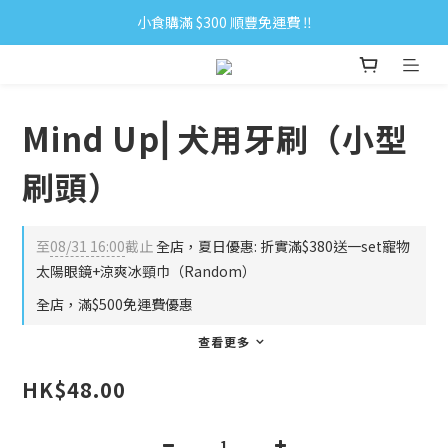
小食購滿 $300 順豐免運費 ‼
小食購滿 $300 順豐免運費 ‼
全單購滿 $500 免運費 ♥︎ 會員積分回贈 $1＝1Pt.
小食購滿 $300 順豐免運費 ‼
Mind Up⎜犬用牙刷（小型
刷頭）
至
08/31 16:00
截止
全店，夏日優惠: 折實滿$380送一set寵物
太陽眼鏡+涼爽冰頸巾（Random）
全店，滿$500免運費優惠
查看更多
HK$48.00