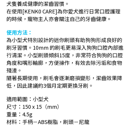
犬隻養成健康的潔齒習慣。
在使用[KENK0 CARE]為你愛犬進行日常口腔護理
的時候，寵物主人亦會關注自己的牙齒健康。
使用方法：
為小型犬特別設計的迷你刷頭有助狗狗形成良好的
刷牙習慣。10mm 的刷毛更易深入狗狗口腔內部進
行清潔。
小型
刷頭傾斜15度，非常符合狗狗的口腔
角度和嘴形輪廓，方便操作，有效去除污垢和食物
殘渣。
隨著長期使用，刷毛會逐漸磨損變形，潔齒效果降
低，因此建議約3個月定期更換牙刷。
適用範圍：小型犬
尺寸：150 x 15（mm）
重量：4.5g
材料：手柄－
ABS
樹脂，刷頭－尼龍