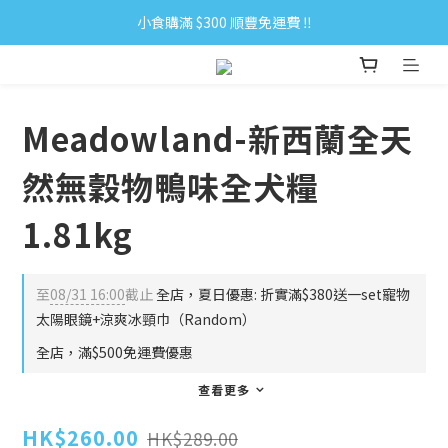
小食購滿 $300 順豐免運費 ‼
小食購滿 $300 順豐免運費 ‼
全單購滿 $500 免運費 ♥︎ 會員積分回贈 $1＝1Pt.
小食購滿 $300 順豐免運費 ‼
Meadowland-新西蘭全天
然無穀物鴨味全犬糧
1.81kg
至
08/31 16:00
截止
全店，夏日優惠: 折實滿$380送一set寵物
太陽眼鏡+涼爽冰頸巾（Random）
全店，滿$500免運費優惠
查看更多
HK$260.00
HK$289.00