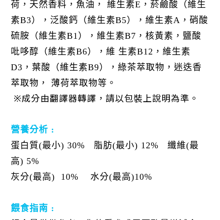
荷，天然香料，魚油， 維生素
E
，菸鹼酸（維生
素
B3
），泛酸鈣（維生素
B5
），維生素
A
，硝酸
硫胺（維生素
B1
），維生素
B7
，核黃素，鹽酸
吡哆醇（維生素
B6
），維 生素
B12
，維生素
D3
，葉酸（維生素
B9
），綠茶萃取物，迷迭香
萃取物， 薄荷萃取物等。
※成分由翻譯器轉譯，請以包裝上說明為準。
營養分析 :
蛋白質
(
最小
) 30%
脂肪
(
最小
) 12%
纖維
(
最
高
) 5%
灰分
(
最高
) 10%
水分
(
最高
)10%
餵食指南 :