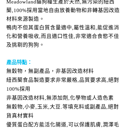
Meadowland
貓狗糧生產於天然
,
無污染的紐西
蘭
,100%
採用當地自由放養動物和非轉基因改造
材料來源製造。
鴨肉不但其蛋白質含量適中
,
屬性溫和
,
能促進消
化和營養吸收
,
而且適口性佳
,
非常適合食慾不佳
及挑剔的狗狗。
產品特點：
無穀物，無副產品，非基因改造材料
紐西蘭食品製造要求非常嚴格
,
品質要求高
,
絕對
100%
採用
非基因改造材料
,
無添加劑
,
化學物或人造色素
無穀物
,
小麥
,
玉米
,
大豆
.
等填充料或副產品
,
絕對
貨真材實料
優質蛋白配方能活化腸道
,
可以保護肌膚
,
潤澤毛