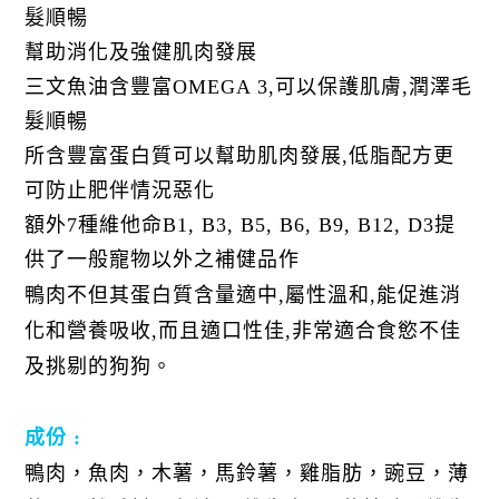
髮順暢
幫助消化及強健肌肉發展
三文魚油含豐富
OMEGA 3,
可以保護肌膚
,
潤澤毛
髮順暢
所含豐富蛋白質可以幫助肌肉發展
,
低脂配方更
可防止肥伴情況惡化
額外
7
種維他命
B1, B3, B5, B6, B9, B12, D3
提
供了一般寵物以外之補健品作
鴨肉不但其蛋白質含量適中
,
屬性溫和
,
能促進消
化和營養吸收
,
而且適口性佳
,
非常適合食慾不佳
及挑剔的狗狗。
成份 :
鴨肉，魚肉，木薯，馬鈴薯，雞脂肪，豌豆，薄