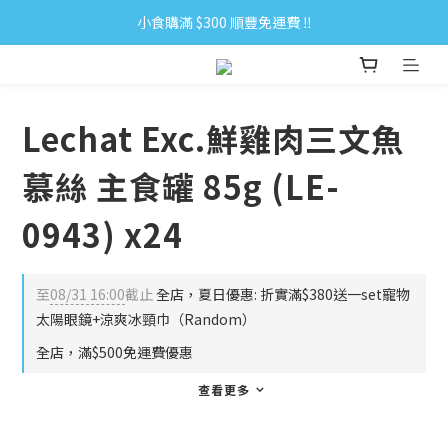
小食購滿 $300 順豐免運費 ‼
小食購滿 $300 順豐免運費 ‼
全單購滿 $500 免運費 ♥︎ 會員積分回贈 $1＝1Pt.
小食購滿 $300 順豐免運費 ‼
Lechat Exc.鮮雞肉三文魚
慕絲 主食罐 85g (LE-
0943) x24
至
08/31 16:00
截止
全店，夏日優惠: 折實滿$380送一set寵物
太陽眼鏡+涼爽冰頸巾（Random）
全店，滿$500免運費優惠
查看更多