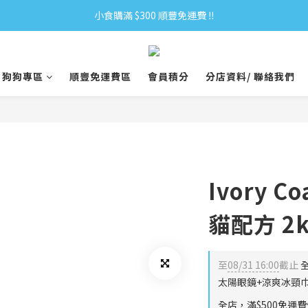
小食購滿 $300 順豐免運費 ‼
全單購滿 $500 免運費 ♥︎ 會員積分回贈 $1＝1Pt.
小食購滿 $300 順豐免運費 ‼
狗狗專區
順豐免運費區
會員積分
分店資料/ 聯絡我們
Ivory 
貓配方 2k
至
08/31 16:00
截止
全
太陽眼鏡+涼爽冰頸巾
全店，滿$500免運