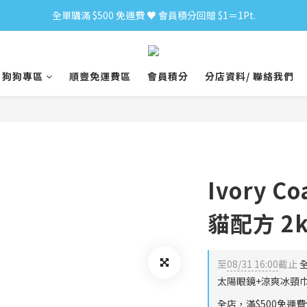
全單購滿 $500 免運費 ♥︎ 會員積分回贈 $1＝1Pt.
小食購滿 $300 順豐免運費 ‼
小食購滿 $300 順豐免運費 ‼
狗狗專區
順豐免運費區
會員積分
分店資料/ 聯絡我們
Ivory 
貓配方 2k
至
08/31 16:00
截止
全
太陽眼鏡+涼爽冰頸巾
全店，滿$500免運