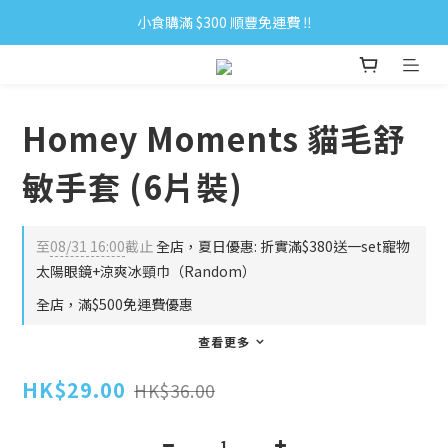
小食購滿 $300 順豐免運費 ‼
小食購滿 $300 順豐免運費 ‼
全單購滿 $500 免運費 ♥︎ 會員積分回贈 $1＝1Pt.
小食購滿 $300 順豐免運費 ‼
Homey Moments 貓毛舒
敏手套 (6片裝)
至
08/31 16:00
截止
全店，夏日優惠: 折實滿$380送一set寵物
太陽眼鏡+涼爽冰頸巾（Random）
全店，滿$500免運費優惠
查看更多
HK$29.00
HK$36.00