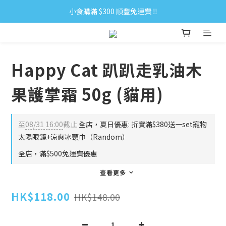
小食購滿 $300 順豐免運費 ‼
小食購滿 $300 順豐免運費 ‼
全單購滿 $500 免運費 ♥︎ 會員積分回贈 $1＝1Pt.
小食購滿 $300 順豐免運費 ‼
Happy Cat 趴趴走乳油木
果護掌霜 50g (貓用)
至
08/31 16:00
截止
全店，夏日優惠: 折實滿$380送一set寵物
太陽眼鏡+涼爽冰頸巾（Random）
全店，滿$500免運費優惠
查看更多
HK$118.00
HK$148.00