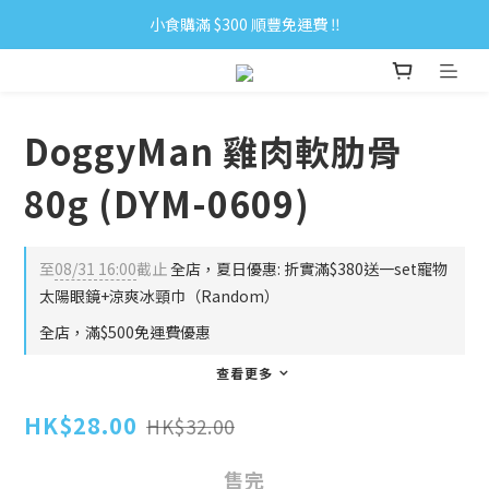
小食購滿 $300 順豐免運費 ‼
小食購滿 $300 順豐免運費 ‼
全單購滿 $500 免運費 ♥︎ 會員積分回贈 $1＝1Pt.
小食購滿 $300 順豐免運費 ‼
DoggyMan 雞肉軟肋骨
80g (DYM-0609)
至
08/31 16:00
截止
全店，夏日優惠: 折實滿$380送一set寵物
太陽眼鏡+涼爽冰頸巾（Random）
全店，滿$500免運費優惠
查看更多
HK$28.00
HK$32.00
售完