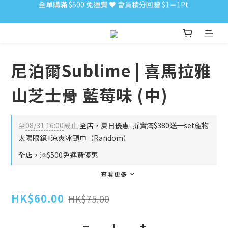
全單購滿 $500 免運費 ♥︎ 會員積分回贈 $1＝1Pt.
小食購滿 $300 順豐免運費 ‼
小食購滿 $300 順豐免運費 ‼
尼泊爾Sublime | 喜馬拉雅
山芝士骨 藍莓味 (中)
至
08/31 16:00
截止
全店，夏日優惠: 折實滿$380送一set寵物
太陽眼鏡+涼爽冰頸巾（Random）
全店，滿$500免運費優惠
查看更多
HK$60.00
HK$75.00